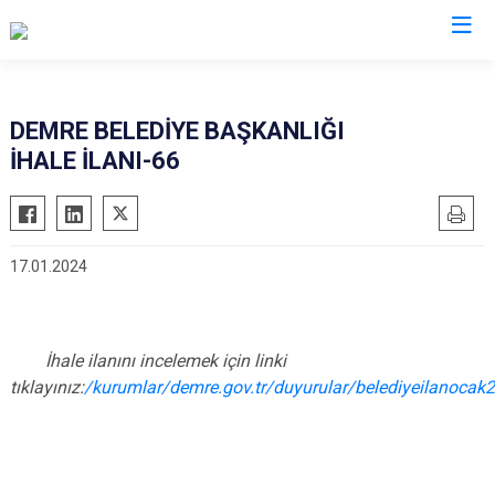
Antalya
DEMRE BELEDİYE BAŞKANLIĞI
İHALE İLANI-66
Akseki
Korkuteli
Alanya
Kumluca
Elmalı
Manavgat
17.01.2024
Finike
Serik
Gazipaşa
Aksu
Gündoğmuş
Döşemealtı
İhale ilanını incelemek için linki
İbradı
Kepez
tıklayınız:
/kurumlar/demre.gov.tr/duyurular/belediyeilanocak
Demre
Konyaaltı
Kaş
Muratpaşa
Kemer