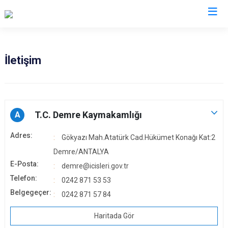
Antalya
İletişim
Akseki
Korkuteli
Alanya
Kumluca
Elmalı
Manavgat
T.C. Demre Kaymakamlığı
A
Finike
Serik
Adres:
Gökyazı Mah.Atatürk Cad.Hükümet Konağı Kat:2
Gazipaşa
Aksu
Demre/ANTALYA
Gündoğmuş
Döşemealtı
E-Posta:
demre@icisleri.gov.tr
İbradı
Kepez
Telefon:
0242 871 53 53
Demre
Konyaaltı
Belgegeçer:
0242 871 57 84
Kaş
Muratpaşa
Haritada Gör
Kemer